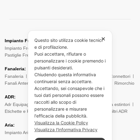
✕
Questo sito utilizza cookie tecnici
Impianto Frenante:
e di profilazione.
Impianto Frenante Camion
Dischi Freno Camion
Puoi accettare, rifiutare o
Pastiglie Freni
Pinze Freni
Sensori
personalizzare i cookie premendo i
pulsanti desiderati.
Fanaleria:
Chiudendo questa informativa
Fanaleria
Fendinebbia
Posteriore
Laterale
Connettori
continuerai senza accettare.
Fanali Anteriori
Indicatori di direzione
Ingombro
Rimorchio
Accettando, sei consapevole che i
tuoi dati personali possono essere
ADR:
raccolti allo scopo di
Adr Equipaggiamento
Borsa ADR
Estintori e Porta estintori
personalizzare e misurare
Etichette e Pannelli
Filtri Maschere
Maschere e Filtri ADR
l'efficacia della pubblicità.
Visualizza la Cookie Policy
Aria:
Visualizza l'Informativa Privacy
Impianto Aria
Torpress e Diapress
Tubi – Spirali