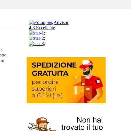
o.
otto.
are