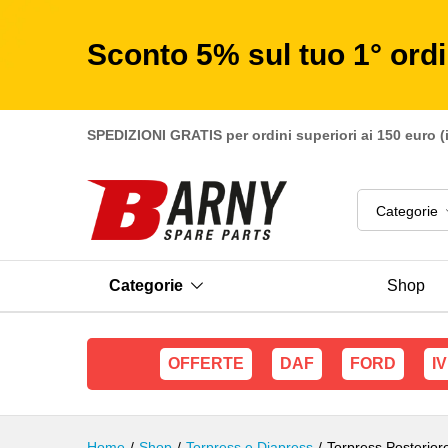
Torpress Posteriore Iveco Strali
Descrizione
Sconto 5% sul tuo 1° ord
SPEDIZIONI GRATIS per ordini superiori ai 150 euro (
Categorie
Categorie
Shop
OFFERTE
DAF
FORD
I
Home
/
Shop
/
Torpress e Diapress
/
Torpress Posteriore