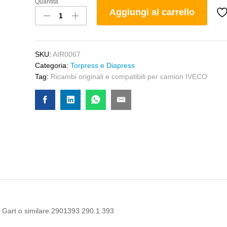
Quantità
Torpress
Aggiungi al carrello
Posteriore
Iveco
Stralis
quantity
SKU:
AIR0067
Categoria:
Torpress e Diapress
Tag:
Ricambi originali e compatibili per camion IVECO
tro Gart o similare 2901393 290.1.393