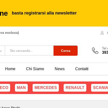
s
ine
basta registrarsi alla newsletter
iva esclusa)
Tel
Cerca
39
Home
Chi Siamo
News
Contatti
VECO
MAN
MERCEDES
RENAULT
SCANI
 Iveco Stralis