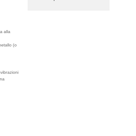
a alla
etallo (o
vibrazioni
una