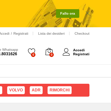
Aggiungi al carrello
Fallo ora
Accedi
/
Registrati
Lista dei desideri
Checkout
 e Whatsapp
Accedi
3.8031626
Registrati
0
0
A
VOLVO
ADR
RIMORCHI