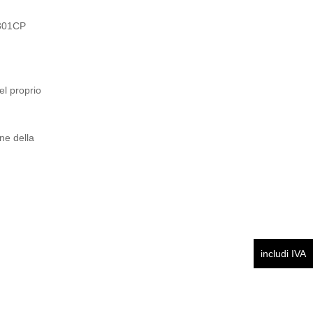
0301CP
el proprio
ne della
includi IVA