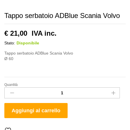
Tappo serbatoio ADBlue Scania Volvo
€
21,00
IVA inc.
Stato:
Disponibile
Tappo serbatoio ADBlue Scania Volvo
Ø 60
Quantità
Tappo
serbatoio
ADBlue
Scania
Aggiungi al carrello
Volvo
quantity