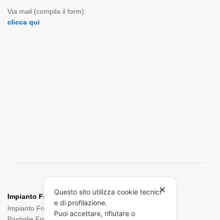
Via mail (compila il form):
clicca qui
✕
Questo sito utilizza cookie tecnici
Impianto Frenante:
e di profilazione.
Impianto Frenante Camion
Dischi Freno Camion
Puoi accettare, rifiutare o
Pastiglie Freni
Pinze Freni
Sensori