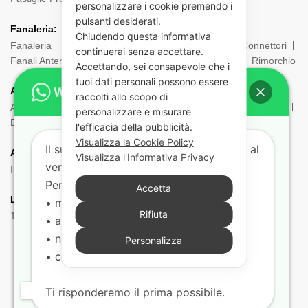
personalizzare i cookie premendo i
pulsanti desiderati.
Fanaleria:
Chiudendo questa informativa
Fanaleria
Fendinebbia
Posteriore
Laterale
Connettori
continuerai senza accettare.
Fanali Anteriori
Indicatori di direzione
Ingombro
Rimorchio
Accettando, sei consapevole che i
tuoi dati personali possono essere
ADR:
raccolti allo scopo di
Adr Equipaggiamento
Borsa ADR
Estintori e Porta estintori
personalizzare e misurare
Etichette e Pannelli
Filtri Maschere
Maschere e Filtri ADR
l'efficacia della pubblicità.
Visualizza la Cookie Policy
Il supporto tecnico risponde dal lunedì al
Aria:
Visualizza l'Informativa Privacy
venerdì dalle 9:00 alle 18:00.
Impianto Aria
Torpress e Diapress
Tubi – Spirali
Per aiutarti più velocemente indicaci:
Accetta
Lampadine:
• marca e modello del veicolo
Rifiuta
12V
24V
• anno
• nr. di telaio
Personalizza
• codice del ricambio (se disponibile)
Ti risponderemo il prima possibile.
© 2021 Barny Ricambi Camion. Tutti i diritti riservati