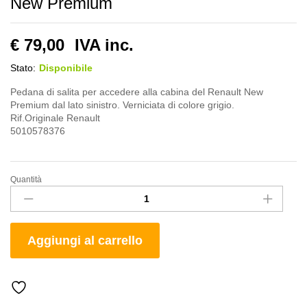
New Premium
€
79,00
IVA inc.
Stato:
Disponibile
Pedana di salita per accedere alla cabina del Renault New
Premium dal lato sinistro. Verniciata di colore grigio.
Rif.Originale Renault
5010578376
Quantità
Pedana
Salita
Sinistra
Cabina
Aggiungi al carrello
Renault
New
Premium
quantity