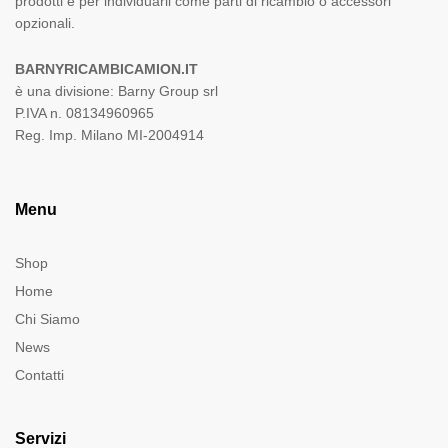
prodotti e per individuarli come parti di ricambio o accessori
opzionali.
BARNYRICAMBICAMION.IT
è una divisione: Barny Group srl
P.IVA n. 08134960965
Reg. Imp. Milano MI-2004914
Menu
Shop
Home
Chi Siamo
News
Contatti
Servizi