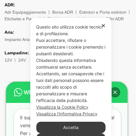
ADR:
Adr Equipaggiamento
Borsa ADR
Estintori e Porta estintori
Etichette e Pannelli
Filtri Maschere
Maschere e Filtri ADR
✕
Questo sito utilizza cookie tecnici
Aria:
e di profilazione.
Impianto Aria
Torpress e Diapress
Tubi – Spirali
Puoi accettare, rifiutare o
personalizzare i cookie premendo i
Lampadine:
pulsanti desiderati.
12V
24V
Chiudendo questa informativa
continuerai senza accettare.
Accettando, sei consapevole che i
tuoi dati personali possono essere
raccolti allo scopo di
personalizzare e misurare
© 2021 Barny Ricambi Camion. Tutti i diritti riservati
l'efficacia della pubblicità.
Visualizza la Cookie Policy
Pagamenti sicuri con:
Visualizza l'Informativa Privacy
Il supporto tecnico risponde dal lunedì al
venerdì dalle 9:00 alle 18:00.
Accetta
Per aiutarti più velocemente indicaci: