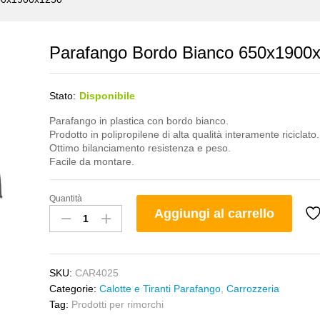
Parafango Bordo Bianco 650x1900
Stato:
Disponibile
Parafango in plastica con bordo bianco.
Prodotto in polipropilene di alta qualità interamente riciclato.
Ottimo bilanciamento resistenza e peso.
Facile da montare.
Quantità
Parafango
Aggiungi al carrello
Bordo
Bianco
650x1900x1250
quantity
SKU:
CAR4025
Categorie:
Calotte e Tiranti Parafango
,
Carrozzeria
Tag:
Prodotti per rimorchi