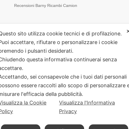
Recensioni Barny Ricambi Camion
Questo sito utilizza cookie tecnici e di profilazione.
Puoi accettare, rifiutare o personalizzare i cookie
premendo i pulsanti desiderati.
Chiudendo questa informativa continuerai senza
accettare.
Accettando, sei consapevole che i tuoi dati personali
chi Freno Camion
Pastiglie Freni
Pinze Freni
Sensori
possono essere raccolti allo scopo di personalizzare 
terale
Connettori
Fanali Anteriori
Indicatori di direzione
Ingo
misurare l'efficacia della pubblicità.
 Porta estintori
Etichette e Pannelli
Filtri Maschere
Maschere e F
Visualizza la Cookie
Visualizza l'Informativa
rali
Policy
Privacy