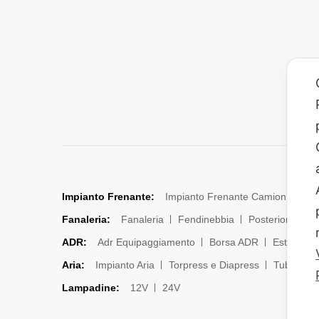
Impianto Frenante:
Impianto Frenante Camion
Dis
Fanaleria:
Fanaleria
Fendinebbia
Posteriore
La
ADR:
Adr Equipaggiamento
Borsa ADR
Estintori e
Aria:
Impianto Aria
Torpress e Diapress
Tubi – Spi
Lampadine:
12V
24V