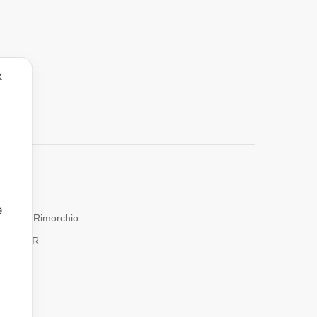
✕
e
mbro
Rimorchio
iltri ADR