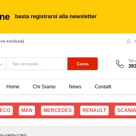
900x1250
ine
basta registrarsi alla newsletter
iva esclusa)
Tel
Cerca
39
Home
Chi Siamo
News
Contatti
VECO
MAN
MERCEDES
RENAULT
SCANI
50x1900x1250