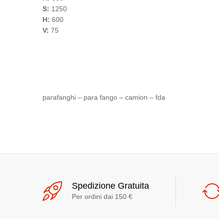
S:
1250
H:
600
V:
75
parafanghi – para fango – camion – fda
Spedizione Gratuita
Per ordini dai 150 €