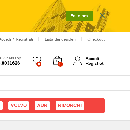
Aggiungi al carrello
Fallo ora
Accedi
/
Registrati
Lista dei desideri
Checkout
 e Whatsapp
Accedi
3.8031626
Registrati
0
0
A
VOLVO
ADR
RIMORCHI