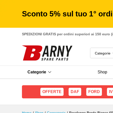
Parafango Bordo Bianco 650x1
Descrizione
Sconto 5% sul tuo 1° ord
SPEDIZIONI GRATIS per ordini superiori ai 150 euro (
Categorie
Categorie
Shop
OFFERTE
DAF
FORD
I
Home
/
Shop
/
Carrozzeria
/
Parafango Bordo Bianco 6