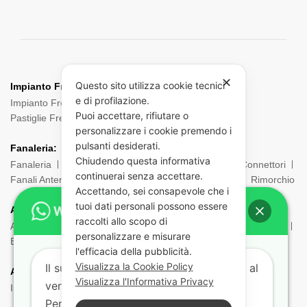
✕
Questo sito utilizza cookie tecnici
Impianto Frenante:
e di profilazione.
Impianto Frenante Camion
Dischi Freno Camion
Puoi accettare, rifiutare o
Pastiglie Freni
Pinze Freni
Sensori
personalizzare i cookie premendo i
pulsanti desiderati.
Fanaleria:
Chiudendo questa informativa
Fanaleria
Fendinebbia
Posteriore
Laterale
Connettori
continuerai senza accettare.
Fanali Anteriori
Indicatori di direzione
Ingombro
Rimorchio
Accettando, sei consapevole che i
tuoi dati personali possono essere
ADR:
raccolti allo scopo di
Adr Equipaggiamento
Borsa ADR
Estintori e Porta estintori
personalizzare e misurare
Etichette e Pannelli
Filtri Maschere
Maschere e Filtri ADR
l'efficacia della pubblicità.
Visualizza la Cookie Policy
Il supporto tecnico risponde dal lunedì al
Aria:
Visualizza l'Informativa Privacy
venerdì dalle 9:00 alle 18:00.
Impianto Aria
Torpress e Diapress
Tubi – Spirali
Per aiutarti più velocemente indicaci: