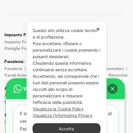
✕
Questo sito utilizza cookie tecnici
Impianto Frenante:
e di profilazione.
Impianto Frenante Camion
Dischi Freno Camion
Puoi accettare, rifiutare o
Pastiglie Freni
Pinze Freni
Sensori
personalizzare i cookie premendo i
pulsanti desiderati.
Fanaleria:
Chiudendo questa informativa
Fanaleria
Fendinebbia
Posteriore
Laterale
Connettori
continuerai senza accettare.
Fanali Anteriori
Indicatori di direzione
Ingombro
Rimorchio
Accettando, sei consapevole che i
tuoi dati personali possono essere
ADR:
raccolti allo scopo di
Adr Equipaggiamento
Borsa ADR
Estintori e Porta estintori
personalizzare e misurare
Etichette e Pannelli
Filtri Maschere
Maschere e Filtri ADR
l'efficacia della pubblicità.
Visualizza la Cookie Policy
Il supporto tecnico risponde dal lunedì al
Aria:
Visualizza l'Informativa Privacy
venerdì dalle 9:00 alle 18:00.
Impianto Aria
Torpress e Diapress
Tubi – Spirali
Per aiutarti più velocemente indicaci:
Accetta