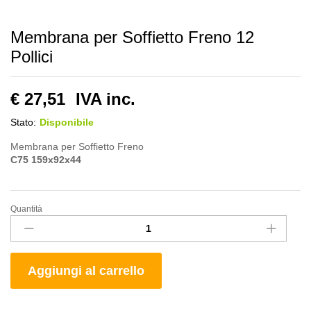
Membrana per Soffietto Freno 12
Pollici
€
27,51
IVA inc.
Stato:
Disponibile
Membrana per Soffietto Freno
C75 159x92x44
Quantità
Membrana
per
Soffietto
Freno
Aggiungi al carrello
12
Pollici
quantity