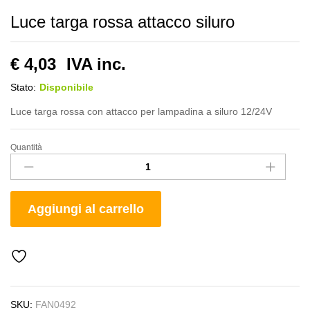
Luce targa rossa attacco siluro
€
4,03
IVA inc.
Stato:
Disponibile
Luce targa rossa con attacco per lampadina a siluro 12/24V
Quantità
Luce
targa
rossa
attacco
Aggiungi al carrello
siluro
quantity
SKU:
FAN0492