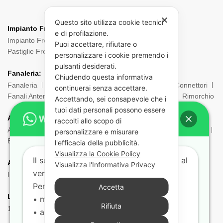
✕
Questo sito utilizza cookie tecnici
Impianto Frenante:
e di profilazione.
Impianto Frenante Camion
Dischi Freno Camion
Puoi accettare, rifiutare o
Pastiglie Freni
Pinze Freni
Sensori
personalizzare i cookie premendo i
pulsanti desiderati.
Fanaleria:
Chiudendo questa informativa
Fanaleria
Fendinebbia
Posteriore
Laterale
Connettori
continuerai senza accettare.
Fanali Anteriori
Indicatori di direzione
Ingombro
Rimorchio
Accettando, sei consapevole che i
tuoi dati personali possono essere
ADR:
raccolti allo scopo di
Adr Equipaggiamento
Borsa ADR
Estintori e Porta estintori
personalizzare e misurare
Etichette e Pannelli
Filtri Maschere
Maschere e Filtri ADR
l'efficacia della pubblicità.
Visualizza la Cookie Policy
Il supporto tecnico risponde dal lunedì al
Aria:
Visualizza l'Informativa Privacy
venerdì dalle 9:00 alle 18:00.
Impianto Aria
Torpress e Diapress
Tubi – Spirali
Per aiutarti più velocemente indicaci:
Accetta
Lampadine:
• marca e modello del veicolo
Rifiuta
12V
24V
• anno