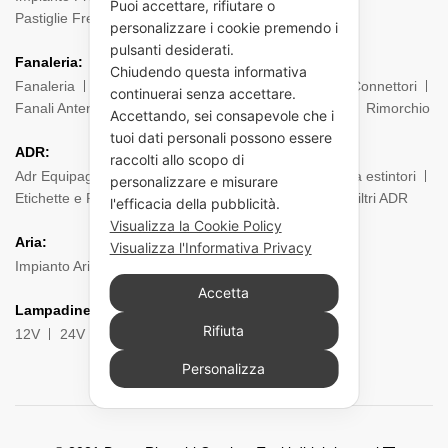
Puoi accettare, rifiutare o
Pastiglie Freni
Pinze Freni
Sensori
personalizzare i cookie premendo i
pulsanti desiderati.
Fanaleria:
Chiudendo questa informativa
Fanaleria
Fendinebbia
Posteriore
Laterale
Connettori
continuerai senza accettare.
Fanali Anteriori
Indicatori di direzione
Ingombro
Rimorchio
Accettando, sei consapevole che i
tuoi dati personali possono essere
ADR:
raccolti allo scopo di
Adr Equipaggiamento
Borsa ADR
Estintori e Porta estintori
personalizzare e misurare
Etichette e Pannelli
Filtri Maschere
Maschere e Filtri ADR
l'efficacia della pubblicità.
Visualizza la Cookie Policy
Aria:
Visualizza l'Informativa Privacy
Impianto Aria
Torpress e Diapress
Tubi – Spirali
Accetta
Lampadine:
Rifiuta
12V
24V
Personalizza