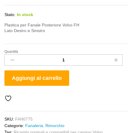
Stato:
In stock
Plastica per Fanale Posteriore Volvo FH
Lato Destro e Sinistro
Quantità
Lente
Fanale
Posteriore
Volvo
Aggiungi al carrello
FH
quantity
SKU:
FAN0775
Categorie:
Fanaleria
,
Rimorchio
Tag:
Ricambi originali e compatibili per camion Volvo