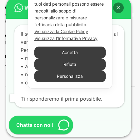
tuoi dati personali possono essere
ADR:
raccolti allo scopo di
Adr Equipaggiamento
Borsa ADR
Estintori e Porta estintori
personalizzare e misurare
Etichette e Pannelli
Filtri Maschere
Maschere e Filtri ADR
l'efficacia della pubblicità.
Visualizza la Cookie Policy
Il supporto tecnico risponde dal lunedì al
Aria:
Visualizza l'Informativa Privacy
venerdì dalle 9:00 alle 18:00.
Impianto Aria
Torpress e Diapress
Tubi – Spirali
Per aiutarti più velocemente indicaci:
Accetta
Lampadine:
• marca e modello del veicolo
Rifiuta
12V
24V
• anno
• nr. di telaio
Personalizza
• codice del ricambio (se disponibile)
Ti risponderemo il prima possibile.
© 2021 Barny Ricambi Camion. Tutti i diritti riservati
Pagamenti sicuri con:
Chatta con noi!