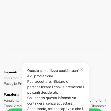
✕
Questo sito utilizza cookie tecnici
Impianto Frenante:
e di profilazione.
Impianto Frenante Camion
Dischi Freno Camion
Puoi accettare, rifiutare o
Pastiglie Freni
Pinze Freni
Sensori
personalizzare i cookie premendo i
pulsanti desiderati.
Fanaleria:
Chiudendo questa informativa
Fanaleria
Fendinebbia
Posteriore
Laterale
Connettori
continuerai senza accettare.
Fanali Anteriori
Indicatori di direzione
Ingombro
Rimorchio
Accettando, sei consapevole che i