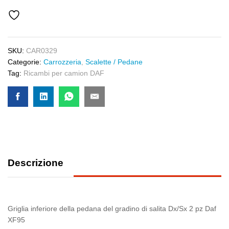
XF
95
quantity
SKU:
CAR0329
Categorie:
Carrozzeria
,
Scalette / Pedane
Tag:
Ricambi per camion DAF
Descrizione
Griglia inferiore della pedana del gradino di salita Dx/Sx 2 pz Daf
XF95