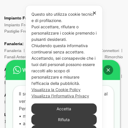
✕
Questo sito utilizza cookie tecnici
Impianto Frenante:
e di profilazione.
Impianto Frenante Camion
Dischi Freno Camion
Puoi accettare, rifiutare o
Pastiglie Freni
Pinze Freni
Sensori
personalizzare i cookie premendo i
pulsanti desiderati.
Fanaleria:
Chiudendo questa informativa
Fanaleria
Fendinebbia
Posteriore
Laterale
Connettori
continuerai senza accettare.
Fanali Anteriori
Indicatori di direzione
Ingombro
Rimorchio
Accettando, sei consapevole che i
tuoi dati personali possono essere
ADR:
raccolti allo scopo di
Adr Equipaggiamento
Borsa ADR
Estintori e Porta estintori
personalizzare e misurare
Etichette e Pannelli
Filtri Maschere
Maschere e Filtri ADR
l'efficacia della pubblicità.
Visualizza la Cookie Policy
Il supporto tecnico risponde dal lunedì al
Aria:
Visualizza l'Informativa Privacy
venerdì dalle 9:00 alle 18:00.
Impianto Aria
Torpress e Diapress
Tubi – Spirali
Per aiutarti più velocemente indicaci:
Accetta
Lampadine:
• marca e modello del veicolo
Rifiuta
12V
24V
• anno