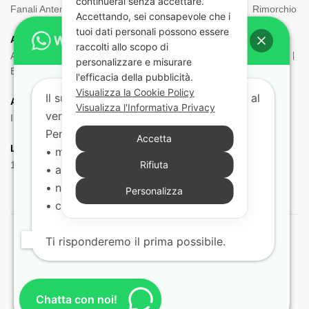
continuerai senza accettare.
Fanali Anteriori
Indicatori di direzione
Ingombro
Rimorchio
Accettando, sei consapevole che i
tuoi dati personali possono essere
ADR:
raccolti allo scopo di
Adr Equipaggiamento
Borsa ADR
Estintori e Porta estintori
personalizzare e misurare
Etichette e Pannelli
Filtri Maschere
Maschere e Filtri ADR
l'efficacia della pubblicità.
Visualizza la Cookie Policy
Il supporto tecnico risponde dal lunedì al
Aria:
Visualizza l'Informativa Privacy
venerdì dalle 9:00 alle 18:00.
Impianto Aria
Torpress e Diapress
Tubi – Spirali
Per aiutarti più velocemente indicaci:
Accetta
Lampadine:
• marca e modello del veicolo
Rifiuta
12V
24V
• anno
• nr. di telaio
Personalizza
• codice del ricambio (se disponibile)
Ti risponderemo il prima possibile.
© 2021 Barny Ricambi Camion. Tutti i diritti riservati
Pagamenti sicuri con:
Chatta con noi!