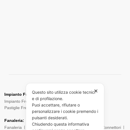
✕
Questo sito utilizza cookie tecnici
Impianto Frenante:
e di profilazione.
Impianto Frenante Camion
Dischi Freno Camion
Puoi accettare, rifiutare o
Pastiglie Freni
Pinze Freni
Sensori
personalizzare i cookie premendo i
pulsanti desiderati.
Fanaleria:
Chiudendo questa informativa
Fanaleria
Fendinebbia
Posteriore
Laterale
Connettori