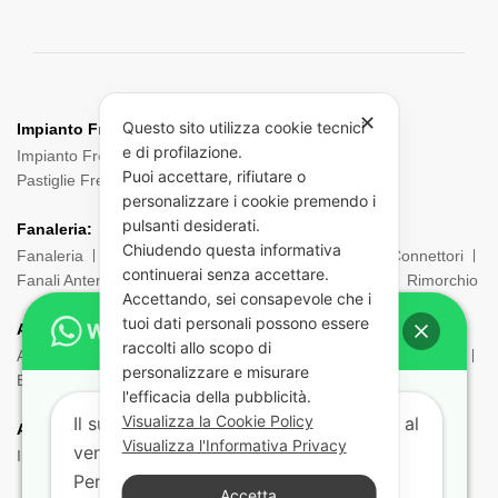
✕
Questo sito utilizza cookie tecnici
Impianto Frenante:
e di profilazione.
Impianto Frenante Camion
Dischi Freno Camion
Puoi accettare, rifiutare o
Pastiglie Freni
Pinze Freni
Sensori
personalizzare i cookie premendo i
pulsanti desiderati.
Fanaleria:
Chiudendo questa informativa
Fanaleria
Fendinebbia
Posteriore
Laterale
Connettori
continuerai senza accettare.
Fanali Anteriori
Indicatori di direzione
Ingombro
Rimorchio
Accettando, sei consapevole che i
tuoi dati personali possono essere
ADR:
raccolti allo scopo di
Adr Equipaggiamento
Borsa ADR
Estintori e Porta estintori
personalizzare e misurare
Etichette e Pannelli
Filtri Maschere
Maschere e Filtri ADR
l'efficacia della pubblicità.
Visualizza la Cookie Policy
Il supporto tecnico risponde dal lunedì al
Aria:
Visualizza l'Informativa Privacy
venerdì dalle 9:00 alle 18:00.
Impianto Aria
Torpress e Diapress
Tubi – Spirali
Per aiutarti più velocemente indicaci:
Accetta